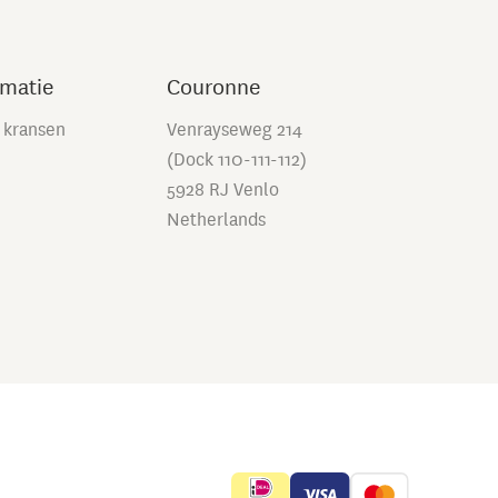
rmatie
Couronne
 kransen
Venrayseweg 214
(Dock 110-111-112)
5928 RJ Venlo
Netherlands