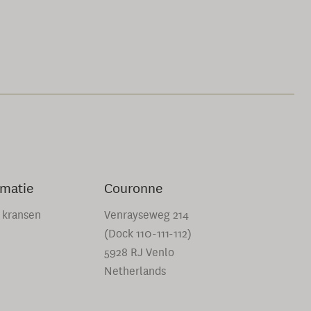
rmatie
Couronne
 kransen
Venrayseweg 214
(Dock 110-111-112)
5928 RJ Venlo
Netherlands