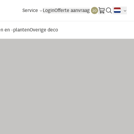
Service
Login
Offerte aanvraag
20
n en -planten
Overige deco