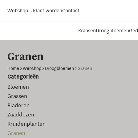
Webshop
Klant worden
Contact
Kransen
Droogbloemen
Ged
Granen
Home
Webshop
Droogbloemen
Granen
Categorieën
Bloemen
Grassen
Bladeren
Zaaddozen
Kruidenplanten
Granen