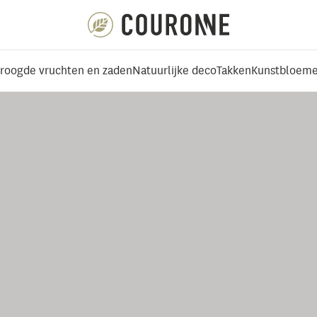
Couronne NL
roogde vruchten en zaden
Natuurlijke deco
Takken
Kunstbloeme