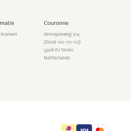
rmatie
Couronne
 kransen
Venrayseweg 214
(Dock 110-111-112)
5928 RJ Venlo
Netherlands