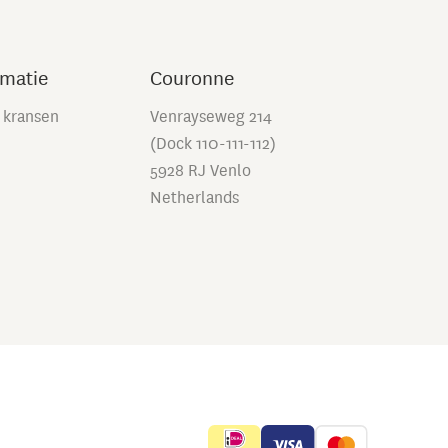
rmatie
Couronne
 kransen
Venrayseweg 214
(Dock 110-111-112)
5928 RJ Venlo
Netherlands